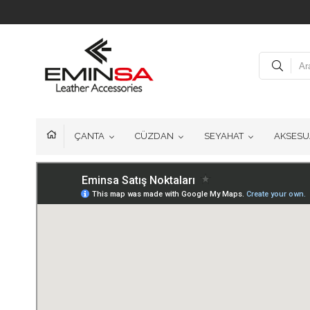
1
ÇANTA
CÜZDAN
SEYAHAT
AKSESU