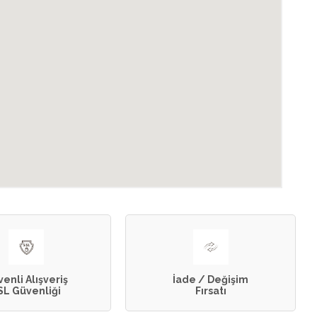
enli Alışveriş
İade / Değişim
SL Güvenliği
Fırsatı