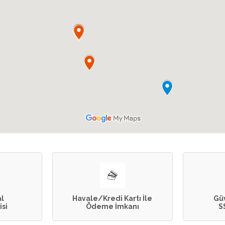
al
Havale/Kredi Kartı İle
Güv
si
Ödeme İmkanı
S