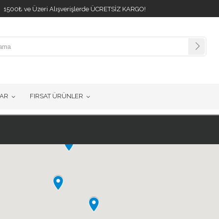
500₺ ve Üzeri Alışverişlerde ÜCRETSİZ KARGO!
AR
FIRSAT ÜRÜNLER