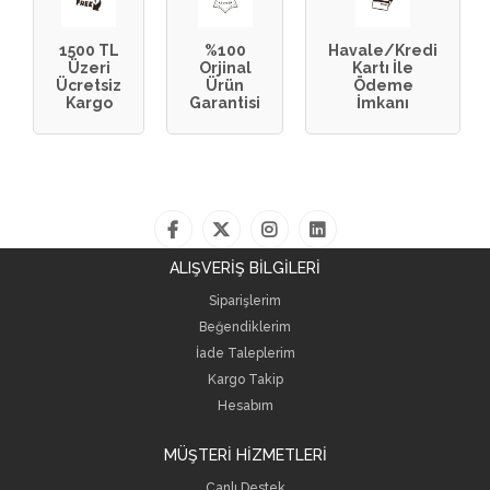
1500 TL
%100
Havale/Kredi
Üzeri
Orjinal
Kartı İle
Ücretsiz
Ürün
Ödeme
Kargo
Garantisi
İmkanı
ALIŞVERİŞ BİLGİLERİ
Siparişlerim
Beğendiklerim
İade Taleplerim
Kargo Takip
Hesabım
MÜŞTERİ HİZMETLERİ
Canlı Destek