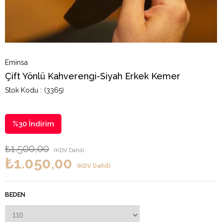
Eminsa
Çift Yönlü Kahverengi-Siyah Erkek Kemer
(3365)
%
30
İndirim
₺1.500,00
(KDV Dahil)
₺1.050,00
(KDV Dahil)
BEDEN