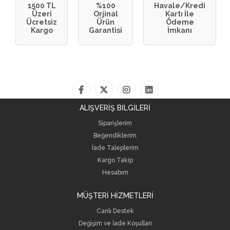
1500 TL
%100
Havale/Kredi
Üzeri
Orjinal
Kartı İle
Ücretsiz
Ürün
Ödeme
Kargo
Garantisi
İmkanı
ALIŞVERİŞ BİLGİLERİ
Siparişlerim
Beğendiklerim
İade Taleplerim
Kargo Takip
Hesabım
MÜŞTERİ HİZMETLERİ
Canlı Destek
Değişim ve İade Koşulları