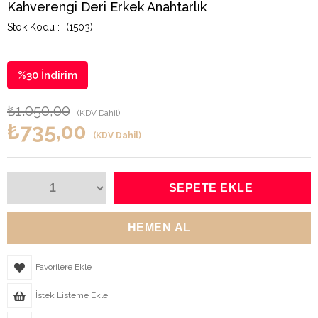
Kahverengi Deri Erkek Anahtarlık
(1503)
%
30
İndirim
₺1.050,00
(KDV Dahil)
₺735,00
(KDV Dahil)
Favorilere Ekle
İstek Listeme Ekle