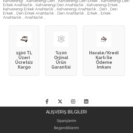
Kahverengi
,
Kahverengi Deri
,
Kahverengi Deri Erkek
,
Kahverengi Deri
Erkek Anahtarlık
,
Kahverengi Deri Anahtarlık
,
Kahverengi Erkek
,
Kahverengi Erkek Anahtarlık
,
Kahverengi Anahtarlık
,
Deri
,
Deri
Erkek
,
Deri Erkek Anahtarlık
,
Deri Anahtarlık
,
Erkek
,
Erkek
Anahtarlık
,
Anahtarlık
,
1500 TL
%100
Havale/Kredi
Üzeri
Orjinal
Kartı İle
Ücretsiz
Ürün
Ödeme
Kargo
Garantisi
İmkanı
ALIŞVERİŞ BİLGİLERİ
Siparişlerim
Beğendiklerim