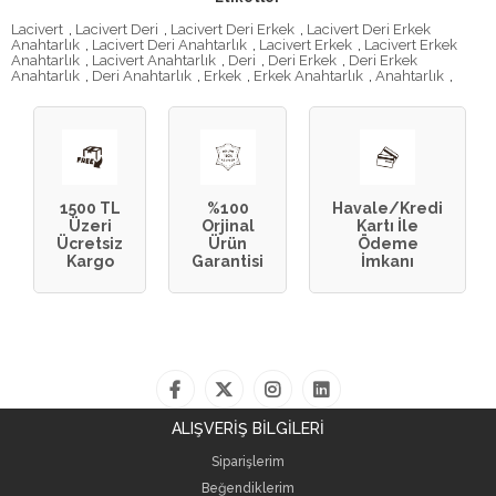
Lacivert
,
Lacivert Deri
,
Lacivert Deri Erkek
,
Lacivert Deri Erkek
Anahtarlık
,
Lacivert Deri Anahtarlık
,
Lacivert Erkek
,
Lacivert Erkek
Anahtarlık
,
Lacivert Anahtarlık
,
Deri
,
Deri Erkek
,
Deri Erkek
Anahtarlık
,
Deri Anahtarlık
,
Erkek
,
Erkek Anahtarlık
,
Anahtarlık
,
1500 TL
%100
Havale/Kredi
Üzeri
Orjinal
Kartı İle
Ücretsiz
Ürün
Ödeme
Kargo
Garantisi
İmkanı
ALIŞVERİŞ BİLGİLERİ
Siparişlerim
Beğendiklerim