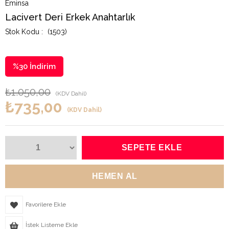
Eminsa
Lacivert Deri Erkek Anahtarlık
(1503)
%
30
İndirim
₺1.050,00
(KDV Dahil)
₺735,00
(KDV Dahil)
Favorilere Ekle
İstek Listeme Ekle