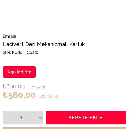
Eminsa
Lacivert Deri Mekanızmalı Kartlık
(1620)
%
30
İndirim
₺800,00
(KDV Dahil)
₺560,00
(KDV Dahil)