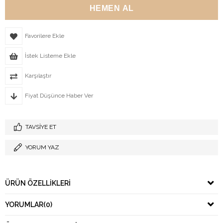
Favorilere Ekle
İstek Listeme Ekle
Karşılaştır
Fiyat Düşünce Haber Ver
TAVSIYE ET
YORUM YAZ
ÜRÜN ÖZELLIKLERI
YORUMLAR
(0)