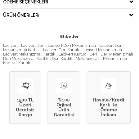
ÖDEME SEÇENEKLERI
ÜRÜN ÖNERILERI
Etiketler
Lacivert
,
Lacivert Deri
,
Lacivert Deri Mekanızmalı
,
Lacivert Deri
Mekanızmalı Kartlık
,
Lacivert Deri Kartlık
,
Lacivert Mekanızmalı
,
Lacivert Mekanızmalı Kartlık
,
Lacivert Kartlık
,
Deri
,
Deri Mekanızmalı
,
Deri Mekanızmalı Kartlık
,
Deri Kartlık
,
Mekanızmalı
,
Mekanızmalı
Kartlık
,
Kartlık
,
1500 TL
%100
Havale/Kredi
Üzeri
Orjinal
Kartı İle
Ücretsiz
Ürün
Ödeme
Kargo
Garantisi
İmkanı